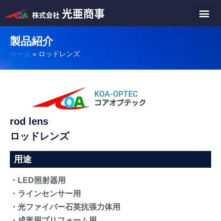
製品紹介
ホーム
»
ロッドレンズ
KOA-OPTEC
コアオプテック
rod lens
ロッドレンズ
用途
・LED照射器用
・ラインセンサー用
・光ファイバー石英抗張力体用
・成形用プリフォーム用